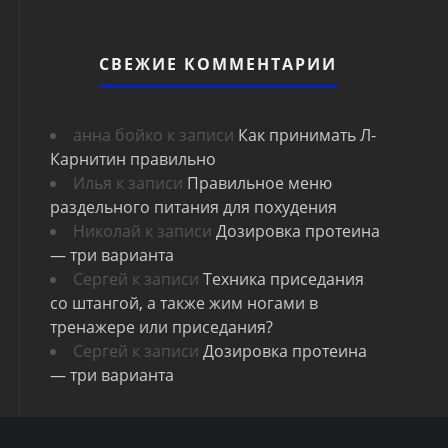
СВЕЖИЕ КОММЕНТАРИИ
анна бойко
к записи
Как принимать Л-
Карнитин правильно
Илья
к записи
Правильное меню
раздельного питания для похудения
Николай
к записи
Дозировка протеина
— три варианта
Сергей
к записи
Техника приседания
со штангой, а также жим ногами в
тренажере или приседания?
Сергей
к записи
Дозировка протеина
— три варианта