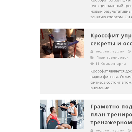
Кроссфит (CrossFit) - э
функциональный тре
новый результативны
занятию спортом. Он я
Кроссфит уп
секреты и ос
андрей леушин
План тренировок
11 Комментарии
Кроссфит является до
видом фитнеса. Отлич
фитнеса состоит в том
внимание...
Грамотно по
план трениро
тренажерном
андрей леушин