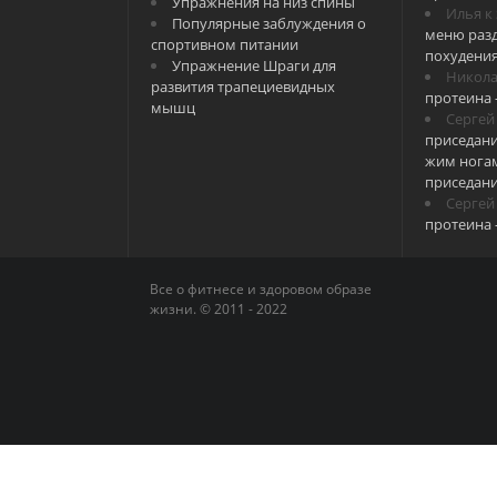
Упражнения на низ спины
Илья
к
Популярные заблуждения о
меню разд
спортивном питании
похудени
Упражнение Шраги для
Никол
развития трапециевидных
протеина 
мышц
Сергей
приседани
жим ногам
приседан
Сергей
протеина 
Все о фитнесе и здоровом образе
жизни. © 2011 - 2022