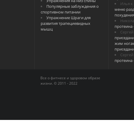
Упражнения на низ спины
Илья
к
Популярные заблуждения о
меню разд
спортивном питании
похудени
Упражнение Шраги для
Никол
развития трапециевидных
протеина 
мышц
Сергей
приседани
жим ногам
приседан
Сергей
протеина 
Все о фитнесе и здоровом образе
жизни. © 2011 - 2022