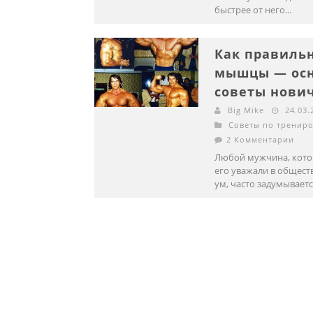
быстрее от него...
Как правильн
мышцы — ос
советы нович
Big Mike
24.03.
Советы по тренир
2 Комментарии
Любой мужчина, кото
его уважали в обществ
ум, часто задумывается