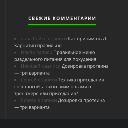
СВЕЖИЕ КОММЕНТАРИИ
анна бойко
к записи
Как принимать Л-
Карнитин правильно
Илья
к записи
Правильное меню
раздельного питания для похудения
Николай
к записи
Дозировка протеина
— три варианта
Сергей
к записи
Техника приседания
со штангой, а также жим ногами в
тренажере или приседания?
Сергей
к записи
Дозировка протеина
— три варианта