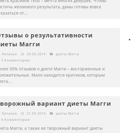
меть красивое тело – мечта многих девушек. Чтобы
остичь желаемого результата, дамы готовы вовсе
казаться от...
тзывы о результативности
иеты Магги
Наталья
24.05.2014
диеты Магги
3 Комментарии
олее 50% отзывов о диете Магги – восторженные и
оложительные. Мало находится критиков, которым
ета...
ворожный вариант диеты Магги
Наталья
21.05.2014
диеты Магги
4 Комментарии
иета Магги, а также ее творожный вариант диеты