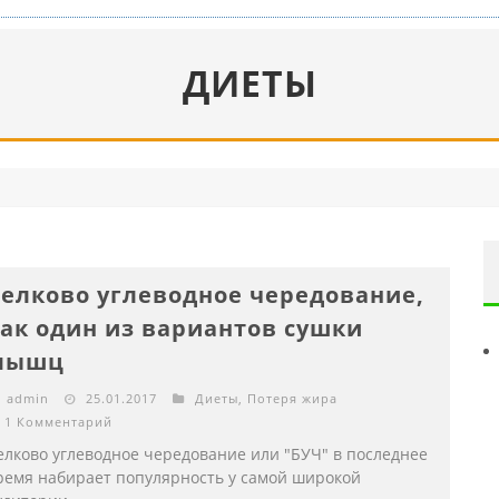
ДИЕТЫ
елково углеводное чередование,
ак один из вариантов сушки
мышц
admin
25.01.2017
Диеты
,
Потеря жира
1 Комментарий
елково углеводное чередование или "БУЧ" в последнее
ремя набирает популярность у самой широкой