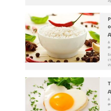
а
Р
о
Б
с
И
Т
д