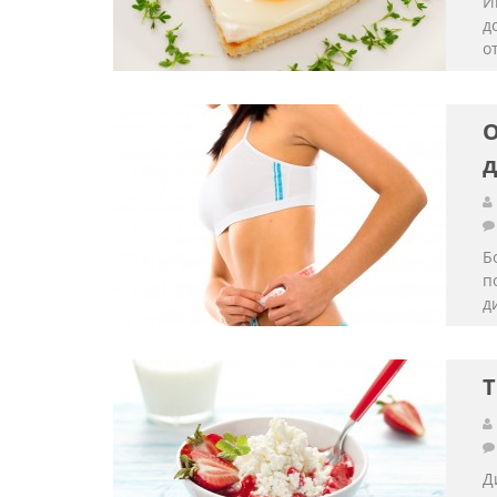
И
д
от
О
д
Б
п
ди
Т
Д