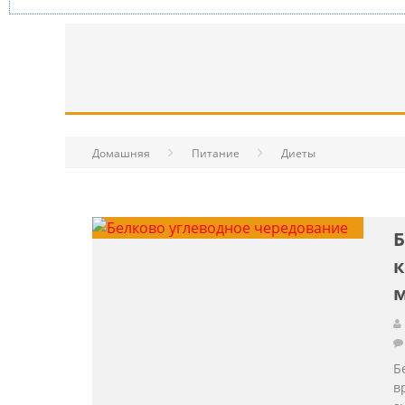
Домашняя
Питание
Диеты
Б
к
Б
в