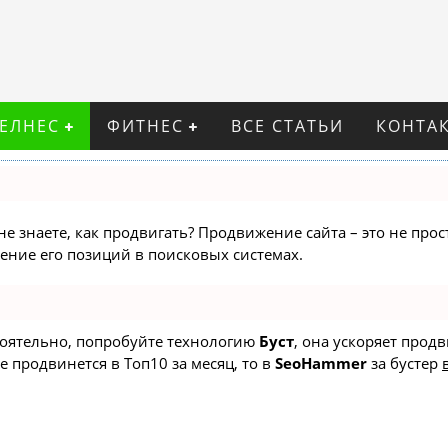
ВЕЛНЕС
ФИТНЕС
ВСЕ СТАТЬИ
КОНТА
не знаете, как продвигать? Продвижение сайта – это не про
ние его позиций в поисковых системах.
стоятельно, попробуйте технологию
Буст
, она ускоряет прод
е продвинется в Топ10 за месяц, то в
SeoHammer
за бустер