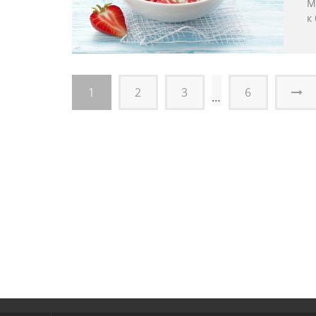
М
к
1
2
3
6
…