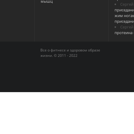
мышц
Сергей
приседани
жим ногам
приседан
Сергей
протеина 
Все о фитнесе и здоровом образе
жизни. © 2011 - 2022