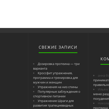
СВЕЖИЕ ЗАПИСИ
КО
Дозировка протеина — три
варианта
Кроссфит упражнения,
анна б
программа и тренировка для
принимат
мужчин и женщин
правильн
Упражнения на низ спины
Илья
к
Популярные заблуждения о
меню разд
спортивном питании
похудени
Упражнение Шраги для
Никол
развития трапециевидных
протеина 