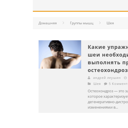
Домашняя
Группы мышц
Шея
Какие упраж
шеи необход
выполнять п
остеохондро
андрей леушин
Шея
5 Коммен
Остеохондроз — это з
которое характеризуе
дегенеративно-дистр
изменениями в...