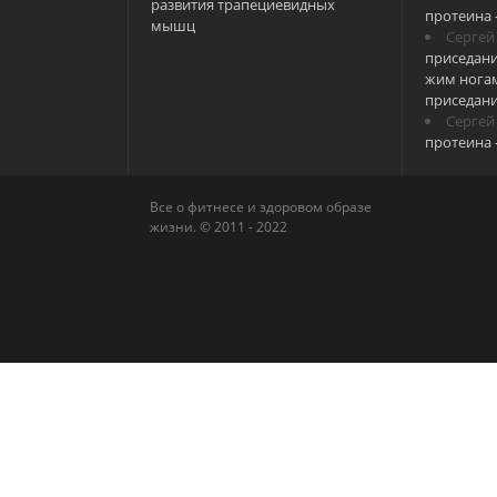
развития трапециевидных
протеина 
мышц
Сергей
приседани
жим ногам
приседан
Сергей
протеина 
Все о фитнесе и здоровом образе
жизни. © 2011 - 2022