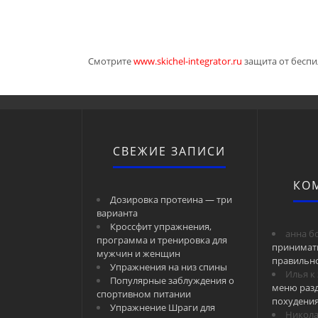
Смотрите
www.skichel-integrator.ru
защита от беспи
СВЕЖИЕ ЗАПИСИ
КО
Дозировка протеина — три
варианта
Кроссфит упражнения,
анна б
программа и тренировка для
принимат
мужчин и женщин
правильн
Упражнения на низ спины
Илья
к
Популярные заблуждения о
меню разд
спортивном питании
похудени
Упражнение Шраги для
Никол