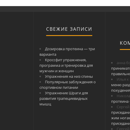
СВЕЖИЕ ЗАПИСИ
КО
Дозировка протеина — три
варианта
Кроссфит упражнения,
анна б
программа и тренировка для
принимат
мужчин и женщин
правильн
Упражнения на низ спины
Илья
к
Популярные заблуждения о
меню разд
спортивном питании
похудени
Упражнение Шраги для
Никол
развития трапециевидных
протеина 
мышц
Сергей
приседани
жим ногам
приседан
Сергей