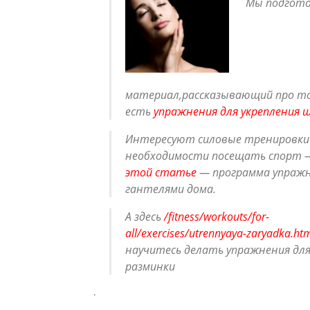
Мы подгот
материал,рассказывающий про то
есть
упражнения для укрепления 
Интересуют силовые тренировки 
необходимости посещать спорт 
этой статье
— программа упражн
гантелями дома.
А здесь
/fitness/workouts/for-
all/exercises/utrennyaya-zaryadka.ht
научитесь делать упражнения дл
разминки
.