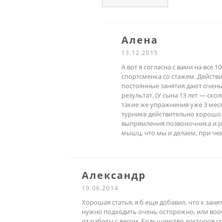
Алена
13.12.2015
А вот я согласна с вами на все 
спортсменка со стажем. Действ
постоянные занятия дают очен
результат. (У сына 13 лет — ско
такие же упражнения уже 3 меся
турнике действительно хорошо
выпрямления позвоночника и р
мышц, что мы и делаем, при че
Александр
19.06.2014
Хорошая статья, я б еще добавил, что к заня
нужно подходить очень осторожно, или воо
от работы с весом. Большинство докторов 