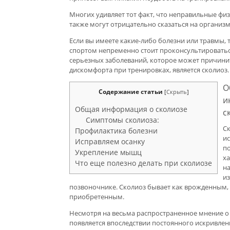
Многих удивляет тот факт, что неправильные фи
также могут отрицательно сказаться на организме
Если вы имеете какие-либо болезни или травмы, 
спортом непременно стоит проконсультироваться
серьезных заболеваний, которое может причинит
дискомфорта при тренировках, является сколиоз.
О
Содержание статьи
[
Скрыть
]
и
Общая информация о сколиозе
с
Симптомы сколиоза:
С
Профилактика болезни
и
Исправляем осанку
п
Укрепление мышц
ха
Что еще полезно делать при сколиозе
н
из
позвоночнике. Сколиоз бывает как врожденным, 
приобретенным.
Несмотря на весьма распространенное мнение о 
появляется впоследствии постоянного искривлен