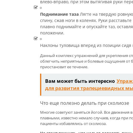
влево-вправо, при этом вытягивая руки пере
Поднимание таза
Лягте на твердую ровную
спину, сжав ноги в коленях. Руки расставьте
плавно поднимайте и опускайте таз, оставля
положении.
Наклоны туловища вперед из позиции сидя н
Данный комплекс упражнений для укрепления с
облегчить неприятные и болевые ощущения от бо
приостановит ее течение.
Вам может быть интересно
Упраж
для развития трапециевидных м
Что еще полезно делать при сколиозе
Многие советуют заняться йогой. Все движения в
плавными, известно немало случаев, когда при 
пациенты избавлялись от сколиоза.
Но стоит помнить, что нельзя доверять лиш