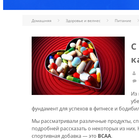
Домашняя
Здоровье и велнес
Питание
С
к
Из 
уб
фундамент для успехов в фитнесе и бодиби
Мы рассматривали различные продукты, сп
подробней рассказать о некоторых из них. 
спортивная добавка — это
BCAA
.