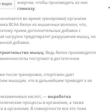
энергии, чтобы производить из них
е видео
глюкозу
.
 начинается во время тренировки) организм
ника BCAA белок из мышечных волокон, что,
Поэтому прием дополнительных добавок с
мя нагрузок предотвратит разрушение мышц, но
анной добавки.
строительство мышц
. Ведь белок производится
е аминокислоты поступают в достаточном
же после тренировки, спортсмен дает
оим мышцам, что в дальнейшем приводит к их
х незаменимых кислот, —
выработка
аболические процессы в организме, а также
 в организме. В совокупности все это тоже