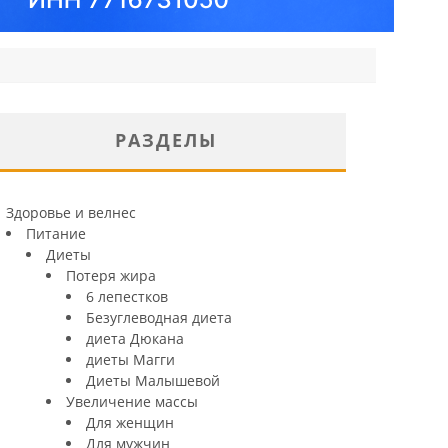
РАЗДЕЛЫ
Здоровье и велнес
Питание
Диеты
Потеря жира
6 лепестков
Безуглеводная диета
диета Дюкана
диеты Магги
Диеты Малышевой
Увеличение массы
Для женщин
Для мужчин